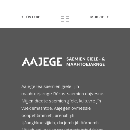
ÖVTEBE
MUBPIE
Aajege lea saemien gïele- jïh
maahtoejarnge Röros-saemien dajvesne.
Mijjen dïedte saemien gïele, kultuvre jïh
vuekiemaahtoe. Aajegen ovmessie
ööhpehtimmieh, arenah jïh
tjåanghkoesijjieh, darjomh jïh öörnemh.
Mijjieh aaj jeatjah maahtoesiebriedahkine