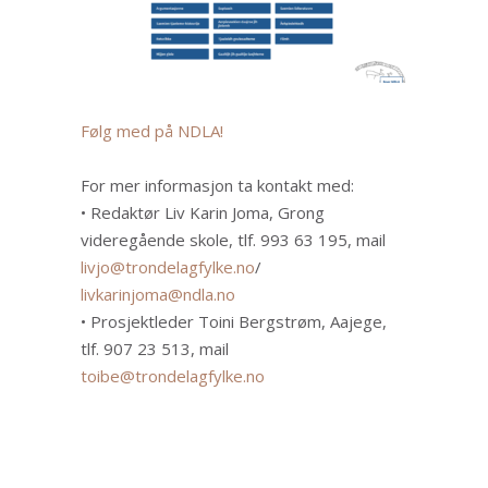
Følg med på NDLA!
For mer informasjon ta kontakt med:
• Redaktør Liv Karin Joma, Grong
videregående skole, tlf. 993 63 195, mail
livjo@trondelagfylke.no
/
livkarinjoma@ndla.no
• Prosjektleder Toini Bergstrøm, Aajege,
tlf. 907 23 513, mail
toibe@trondelagfylke.no