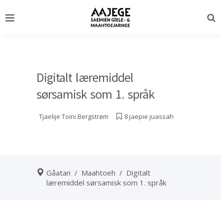
Digitalt læremiddel
sørsamisk som 1. språk
Tjaelije
Toini Bergstrøm
8 jaepie juassah
Gåatan
/
Maahtoeh
/
Digitalt
læremiddel sørsamisk som 1. språk