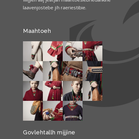
laavenjostebe jïh raeriestibie.
Maahtoeh
Govlehtallh mijjine