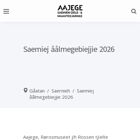
Saemiej åålmegebiejjie 2026
Gåatan
/
Saernieh
/
Saemiej
åålmegebiejjie 2026
Aajege, Rørosmuseet jïh Rossen tjïelte