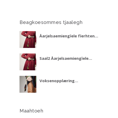
Beagkoesommes tjaalegh
Åarjelsaemiengïele fïerhten
biejjien jieliemisnie 2 daelvien
2026
Saal2 Åarjelsaemiengïele
fïerhten biejjien jieliemisnie –
aalkoeööhpehtimmie 2
Plaassjesne gïjren 2023
Voksenopplæring
videregående kurs i
sørsamisk 2021/22
Maahtoeh