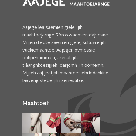
Aajege lea saemien gïele- jïh
maahtoejarnge Röros-saemien dajvesne.
Mijjen dïedte saemien gïele, kultuvre jïh
vuekiemaahtoe. Aajegen ovmessie
ööhpehtimmieh, arenah jïh
tjåanghkoesijjieh, darjomh jïh öörnemh.
Mijjieh aaj jeatjah maahtoesiebriedahkine
laavenjostebe jïh raeriestibie.
Maahtoeh