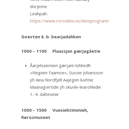
dorjeme
Leahpah:
https://www.roroskino.no/kinoprogram/
Goevten 6. b. bearjadahken
1000 – 1100
Plaassjan gærjagåetie
Åarjelsaemien gærjam lohkedh
«Nejpien Faamoe», Sussie Johansson
jïh Aina Nordfjell Aajegen luvhtie
Maanagïertide jïh skuvle-learohkidie
1.-4. daltesinie
1000 – 1500
Vuesiehtimmieh,
Rørosmuseet