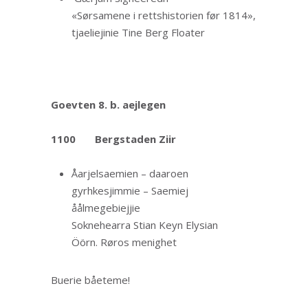
«Sørsamene i rettshistorien før 1814»,
tjaeliejinie Tine Berg Floater
Goevten 8. b. aejlegen
1100 Bergstaden Ziir
Åarjelsaemien – daaroen
gyrhkesjimmie – Saemiej
åålmegebiejjie
Soknehearra Stian Keyn Elysian
Öörn. Røros menighet
Buerie båeteme!