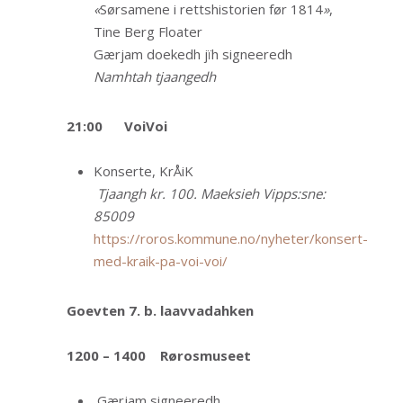
«
Sørsamene i rettshistorien før 1814
»
,
Tine Berg Floater
Gærjam doekedh jïh signeeredh
Namhtah tjaangedh
21:00
VoiVoi
Konserte, KrÅiK
Tjaangh kr. 100. Maeksieh Vipps:sne:
85009
https://roros.kommune.no/nyheter/konsert-
med-kraik-pa-voi-voi/
Goevten 7. b. laavvadahken
1200 – 1400 Rørosmuseet
Gærjam signeeredh