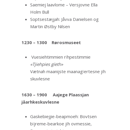
Saemiej laavlome – Versjovne Ella
Holm Bull
Soptsestæjjah: Jåvva Danielsen og
Martin Østby Nilsen
1230 – 1300
Rørosmuseet
Vuesiehtimmien rïhpestimmie
«Tjiehpies gïeth»
Vætnah maanijste maanagïertesne jïh
skuvlesne
1630 – 1900
Aajege Plaassjan
jåarhkeskuvlesne
Gaskebiejjie-beapmoeh: Bovtsen
bïjreme-bearkoe jïh ovmessie,