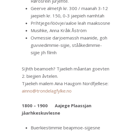
Rørosrein jurjehte.
Geerve almetjh kr. 300 / maanah 3-12
jaepieh kr. 150, 0-3 jaepieh namhtah
Prïhtjege/löövje/aaloe leah maaksosne
Musihke, Anna Kråik Åström
Ovmessie darjoemassh maanide, goh
guvviedimmie-sijjie, stååkedimmie-
sijjie jïh filmh
Sïjhth beamoeh? Tjaelieh måantan goevten
2. biejjien åvtelen.
Tjaelieh mailem Aina Haugom Nordfjellese:
ainno@trondelagfylke.no
1800 – 1900
Aajege Plaassjan
jåarhkeskuvlesne
Buerkiestimmie beapmoe-sijjesne