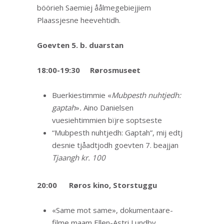
böörieh Saemiej åålmegebiejjiem
Plaassjesne heevehtidh.
Goevten 5. b. duarstan
18:00-19:30
Rørosmuseet
Buerkiestimmie «
Mubpesth nuhtjedh:
gaptah
»
.
Aino Danielsen
vuesiehtimmien bïjre soptseste
“Mubpesth nuhtjedh: Gaptah”, mij edtj
desnie tjåadtjodh goevten 7. beajjan
Tjaangh kr. 100
20:00
Røros kino, Storstuggu
«Same mot same», dokumentaare-
filme maam Ellen-Astri Lundby