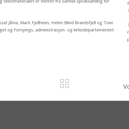
 tekstmaterialet er hentet fra samisk språksamling for
sel Jåma, Marit Fjellheim, Helen Blind Brandsfjell og Toini
nget og Fornyings, administrasjon- og kirkedepartementet.
V