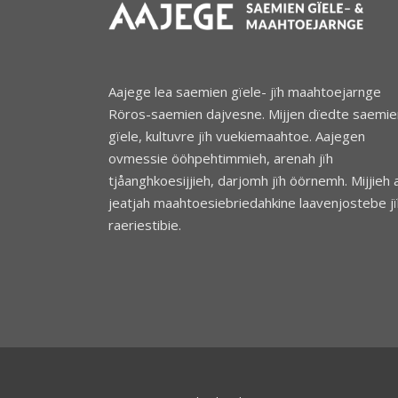
Aajege lea saemien gïele- jïh maahtoejarnge
Röros-saemien dajvesne. Mijjen dïedte saemie
gïele, kultuvre jïh vuekiemaahtoe. Aajegen
ovmessie ööhpehtimmieh, arenah jïh
tjåanghkoesijjieh, darjomh jïh öörnemh. Mijjieh 
jeatjah maahtoesiebriedahkine laavenjostebe jï
raeriestibie.