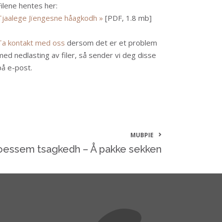
Filene hentes her:
Tjaalege Jïengesne håagkodh »
[PDF, 1.8 mb]
Ta kontakt med oss
dersom det er et problem
med nedlasting av filer, så sender vi deg disse
på e-post.
MUBPIE
oessem tsagkedh – Å pakke sekken