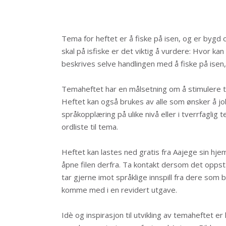
Tema for heftet er å fiske på isen, og er bygd
skal på isfiske er det viktig å vurdere: Hvor k
beskrives selve handlingen med å fiske på isen,
Temaheftet har en målsetning om å stimulere t
Heftet kan også brukes av alle som ønsker å j
språkopplæring på ulike nivå eller i tverrfagli
ordliste til tema.
Heftet kan lastes ned gratis fra Aajege sin h
åpne filen derfra. Ta kontakt dersom det oppstå
tar gjerne imot språklige innspill fra dere som b
komme med i en revidert utgave.
Idè og inspirasjon til utvikling av temaheftet 