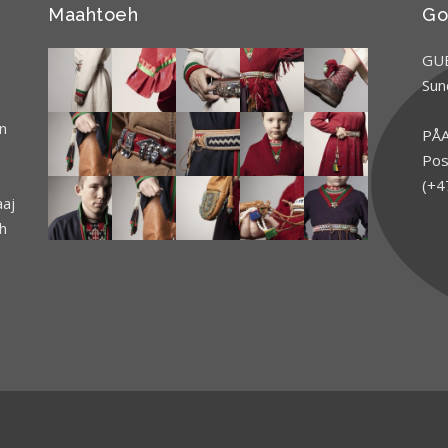
Maahtoeh
Go
GUE
Sun
n
PÅA
Pos
(+4
aaj
h