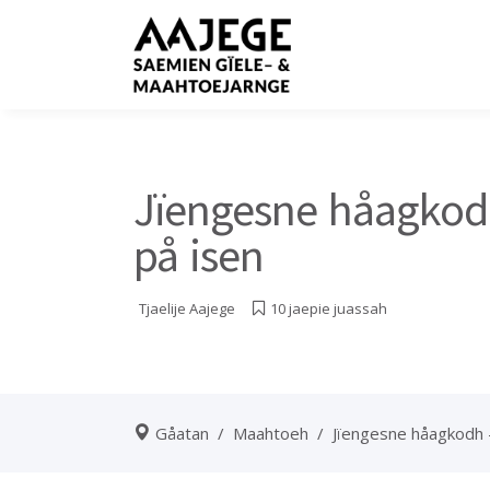
Jïengesne håagkodh
på isen
Tjaelije
Aajege
10 jaepie juassah
Gåatan
/
Maahtoeh
/
Jïengesne håagkodh –