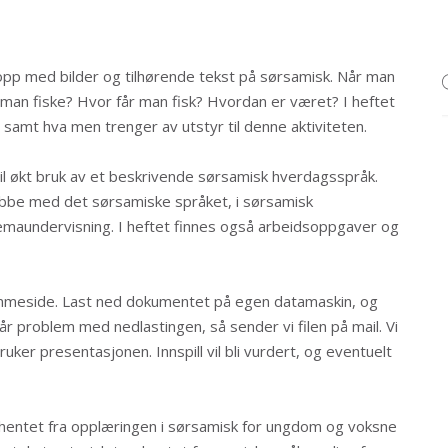
 opp med bilder og tilhørende tekst på sørsamisk. Når man
an man fiske? Hvor får man fisk? Hvordan er været? I heftet
 samt hva men trenger av utstyr til denne aktiviteten.
il økt bruk av et beskrivende sørsamisk hverdagsspråk.
obbe med det sørsamiske språket, i sørsamisk
g temaundervisning. I heftet finnes også arbeidsoppgaver og
jemmeside. Last ned dokumentet på egen datamaskin, og
r problem med nedlastingen, så sender vi filen på mail. Vi
ruker presentasjonen. Innspill vil bli vurdert, og eventuelt
er hentet fra opplæringen i sørsamisk for ungdom og voksne