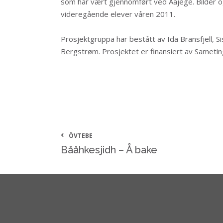
som har vært gjennomført ved Aajege. Bilder og
videregående elever våren 2011.
Prosjektgruppa har bestått av Ida Bransfjell, Sis
Bergstrøm. Prosjektet er finansiert av Sameti
ÖVTEBE
Bååhkesjidh – Å bake