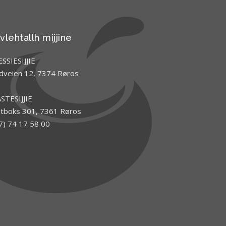
vlehtallh mijjine
SSIESIJJIE
dveien 12, 7374 Røros
STESIJJIE
tboks 301, 7361 Røros
7) 74 17 58 00