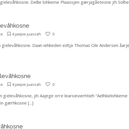
n gïelevåhkosne. Dellie lohkeme Plaassjen gærjagåetesne jïh Solhe
elevåhkosne
se
4 jaepie juassah
0
ien gïelevåhkosne. Daan iehkeden edtja Thomas Ole Andersen åarj
elevåhkosne
se
4 jaepie juassah
0
en gïelevåhkosne, jïh Aajege orre learoevierhtieh “Aelhkielohkeme
jen gærhkosne
[...]
evåhkosne