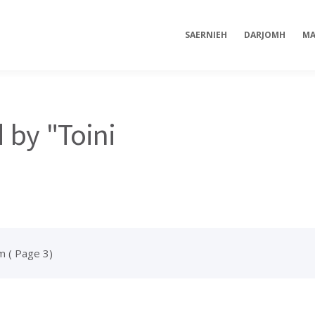
SAERNIEH
DARJOMH
MA
 by "Toini
øm
( Page 3)