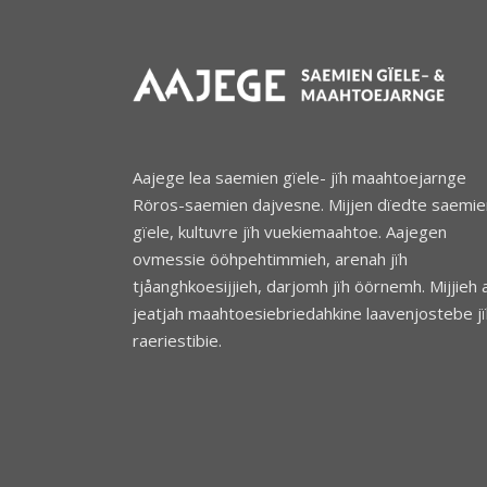
Aajege lea saemien gïele- jïh maahtoejarnge
Röros-saemien dajvesne. Mijjen dïedte saemie
gïele, kultuvre jïh vuekiemaahtoe. Aajegen
ovmessie ööhpehtimmieh, arenah jïh
tjåanghkoesijjieh, darjomh jïh öörnemh. Mijjieh 
jeatjah maahtoesiebriedahkine laavenjostebe jï
raeriestibie.