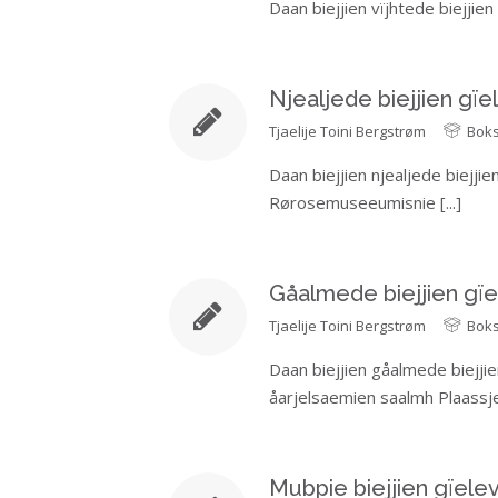
Daan biejjien vïjhtede biejjie
Njealjede biejjien gï
Tjaelije
Toini Bergstrøm
Bok
Daan biejjien njealjede biejj
Rørosemuseeumisnie
[...]
Gåalmede biejjien gï
Tjaelije
Toini Bergstrøm
Bok
Daan biejjien gåalmede biejji
åarjelsaemien saalmh Plaass
Mubpie biejjien gïel