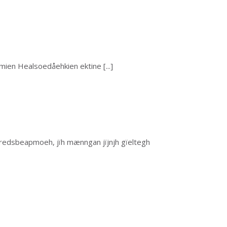
aemien Healsoedåehkien ektine
[...]
aeredsbeapmoeh, jïh mænngan jïjnjh gïeltegh