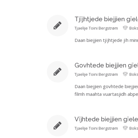
Tjïjhtjede biejjien gï
Tjaelije
Toini Bergstrøm
Bok
Daan biejjien tjïjhtjede jïh 
Govhtede biejjien gï
Tjaelije
Toini Bergstrøm
Bok
Daan biejjien govhtede biejji
filmh maahta vuartasjidh abp
Vïjhtede biejjien gïe
Tjaelije
Toini Bergstrøm
Bok