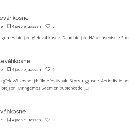
elevåhkosne
se
4 jaepie juassah
0
minngemes biejjien gïelevåhkosne. Daan biejjien Hånesåsenisnie S
elevåhkosne
se
4 jaepie juassah
0
en gïelevåhkosne, jïh filmefestivaale Storstuggusne. Aeriedistie 
e biejjien. Minngemes Saemien pubiehkede
[...]
levåhkosne
se
4 jaepie juassah
0