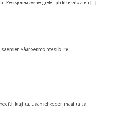
im Pensjonaatesne gïele- jïh litteratuvren
[...]
elsaemien våaroenmojhtesi bïjre
 heefth luajhta. Daan iehkeden maahta aaj