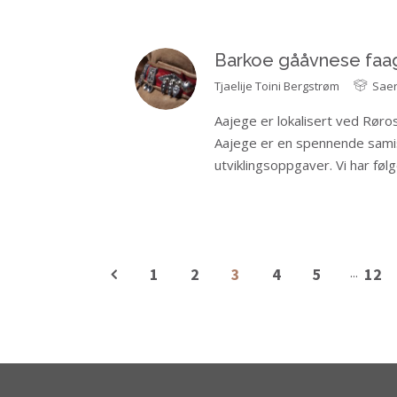
Barkoe gååvnese faag
Tjaelije
Toini Bergstrøm
Saer
Aajege er lokalisert ved Rø
Aajege er en spennende samis
utviklingsoppgaver. Vi har føl
...
1
2
3
4
5
12