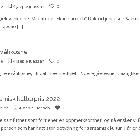
se
4 jaepie juassah
0
 gïelevåhkosne. Maehtebe “Ektine årrodh” Doktortjonnesne Saemie
assjesne
[...]
levåhkosne
se
4 jaepie juassah
0
n gïelevåhkosne, jïh dah noerh edtjieh “Noeregåetesne” tjåanghke
samisk kulturpris 2022
nieh
4 jaepie juassah
1
e samfunnet som fortjener en oppmerksomhet, og nå ønsker vi fo
en person som har hatt stor betydning for sørsamisk kultur. I år er 