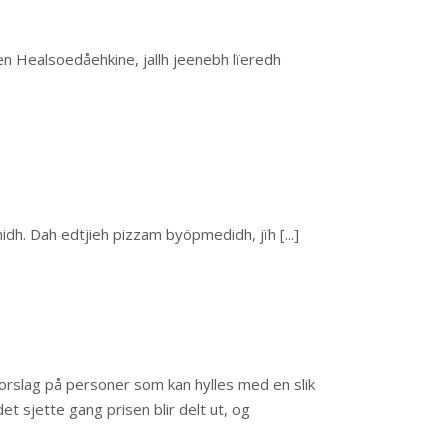
n Healsoedåehkine, jallh jeenebh lïeredh
nidh. Dah edtjieh pizzam byöpmedidh, jïh
[...]
rslag på personer som kan hylles med en slik
det sjette gang prisen blir delt ut, og