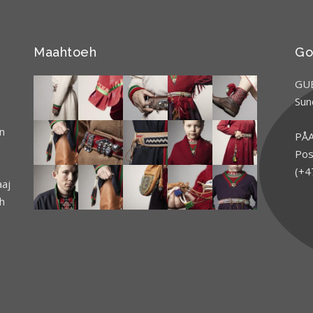
Maahtoeh
Go
GUE
Sun
n
PÅA
Pos
(+4
aaj
h