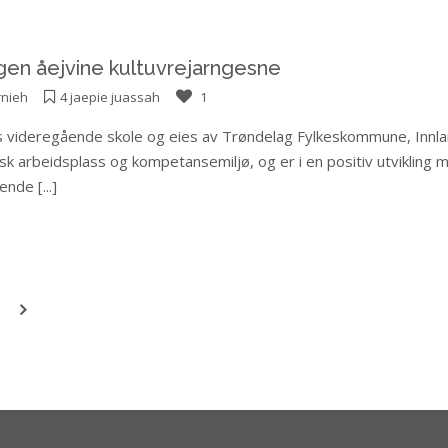
en åejvine kultuvrejarngesne
nieh
4 jaepie juassah
1
ros videregående skole og eies av Trøndelag Fylkeskommune, In
k arbeidsplass og kompetansemiljø, og er i en positiv utviklin
gende
[...]