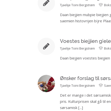
Tjaelije
Toini Bergstrøm
Bok
Daan biejjien mubpie biejjien
saemien histovrijen bïjre Pla
Voestes biejjien gïe
Tjaelije
Toini Bergstrøm
Bok
Daan biejjien voestes biejjie
Ønsker forslag til sør
Tjaelije
Toini Bergstrøm
Saer
Det er mange i det sørsamisk
pris. Kulturprisen skal gå til 
sørsamisk
[...]