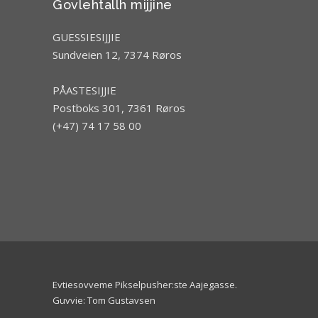
Govlehtallh mijjine
GUESSIESIJJIE
Sundveien 12, 7374 Røros
PÅASTESIJJIE
Postboks 301, 7361 Røros
(+47) 74 17 58 00
Evtiesovveme Pikselpusher:ste Aajegasse
.
Guvvie: Tom Gustavsen