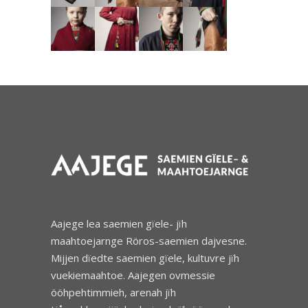
Aajege lea saemien gïele- jïh
maahtoejarnge Röros-saemien dajvesne.
Mijjen dïedte saemien gïele, kultuvre jïh
vuekiemaahtoe. Aajegen ovmessie
ööhpehtimmieh, arenah jïh