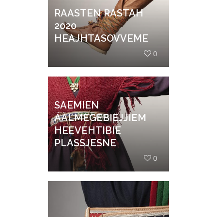
RAASTEN RASTAH
2020
HEAJHTASOVVEME
0
SAEMIEN
ÅÅLMEGEBIEJJIEM
HEEVEHTIBIE
PLASSJESNE
0