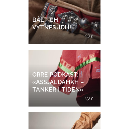
BÅETIEH
VYTNESJIDH!
0
ORRE PODKAST:
«ASSJALDAHKH –
TANKER I TIDEN»
0