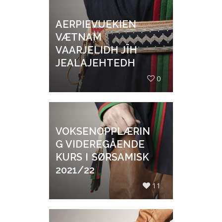
AERPIEVUEKIEN
VÆTNAM
VAARJELIDH JÏH
JEALAJEHTEDH
0
VOKSENOPPLÆRIN
G VIDEREGÅENDE
KURS I SØRSAMISK
2021/22
11