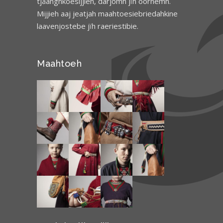
tjåanghkoesijjieh, darjomh jïh öörnemh.
Mijjieh aaj jeatjah maahtoesiebriedahkine
laavenjostebe jïh raeriestibie.
Maahtoeh