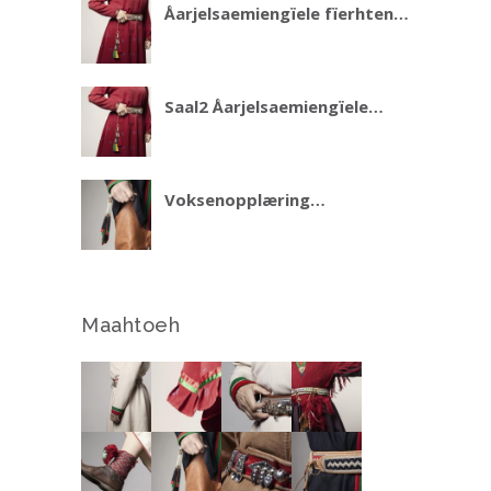
Åarjelsaemiengïele fïerhten
biejjien jieliemisnie 2 daelvien
2026
Saal2 Åarjelsaemiengïele
fïerhten biejjien jieliemisnie –
aalkoeööhpehtimmie 2
Plaassjesne gïjren 2023
Voksenopplæring
videregående kurs i
sørsamisk 2021/22
Maahtoeh