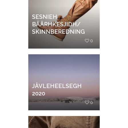
SESNIEH
BÅÅRHKESJIDH/
SKINNBEREDNING
0
JÅVLEHEELSEGH
2020
0