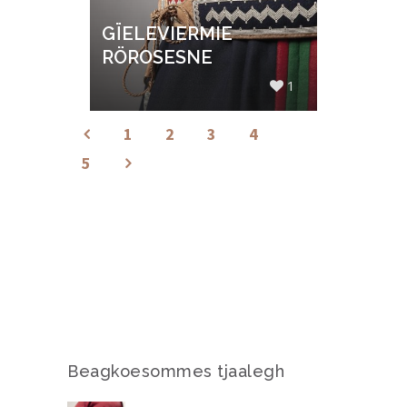
GÏELEVIERMIE
RÖROSESNE
1
1
2
3
4
5
Beagkoesommes tjaalegh