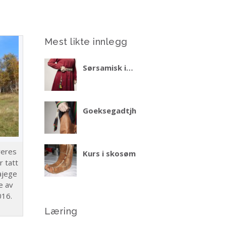
Mest likte innlegg
Sørsamisk i
praktiske situasjoner
– del 2 vinteren 2027
Goeksegadtjh
reres
Kurs i skosøm
r tatt
ajege
e av
016.
Læring