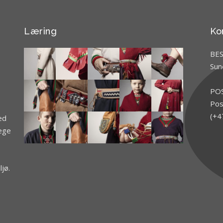
Læring
Ko
BE
Sun
PO
Pos
(+4
ed
jege
jø.