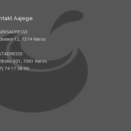
ntakt Aajege
SØKSADRESSE
dveien 12, 7374 Røros
STADRESSE
tboks 301, 7361 Røros
7) 74 17 58 00