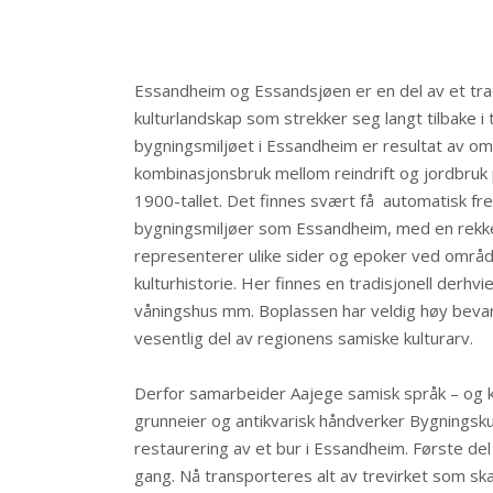
Essandheim og Essandsjøen er en del av et tra
kulturlandskap som strekker seg langt tilbake i
bygningsmiljøet i Essandheim er resultat av omst
kombinasjonsbruk mellom reindrift og jordbruk
1900-tallet. Det finnes svært få automatisk f
bygningsmiljøer som Essandheim, med en rekk
representerer ulike sider og epoker ved områ
kulturhistorie. Her finnes en tradisjonell derhv
våningshus mm. Boplassen har veldig høy bevar
vesentlig del av regionens samiske kulturarv.
Derfor samarbeider Aajege samisk språk – o
grunneier og antikvarisk håndverker Bygningsk
restaurering av et bur i Essandheim. Første del 
gang. Nå transporteres alt av trevirket som ska