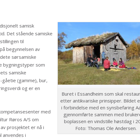
disjonelt samisk
 tid. Det stående samiske
illingen til
 på begynnelsen av
redete sørsamiske
e bygningstyper som
dets samiske
ie-gåetie (gamme), bur,
ingsverdi og er en
Buret i Essandheim som skal restau
etter antikvariske prinsipper. Bildet e
i forbindelse med en synsbefaring A
g kompetansesenter med
gjennomførte sammen med bruker
ultur Røros A/S om
boplassen en vindstille høstdag i 2
av prosjektet er nå i
Foto: Thomas Ole Andersen.
l anvendes i