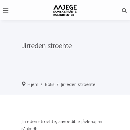
Jirreden stroehte
Hjem
/
Boks
/
Jirreden stroehte
Jirreden stroehte, aavoedibie jåvleaajjam
råakedh.