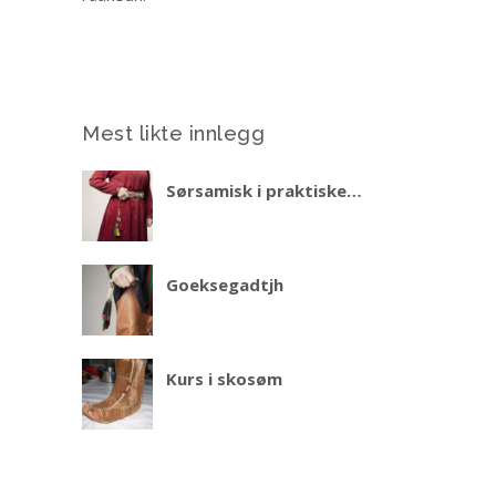
Mest likte innlegg
Sørsamisk i praktiske
situasjoner – del 2 vinteren
2027
Goeksegadtjh
Kurs i skosøm