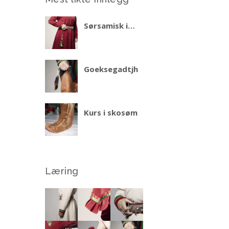
Sørsamisk i
praktiske situasjoner
– del 2 vinteren 2027
Goeksegadtjh
Kurs i skosøm
Læring