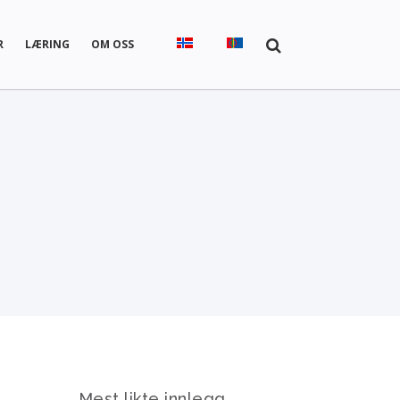
R
LÆRING
OM OSS
Mest likte innlegg