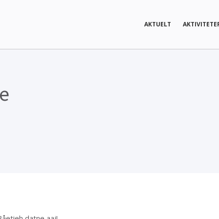
AKTUELT
AKTIVITETE
ie
åetieh datne aaj!