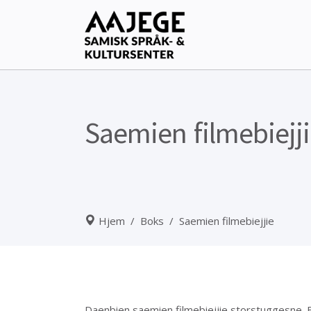
Saemien filmebiejj
Hjem
/
Boks
/
Saemien filmebiejjie
Daenbien saemien filmebiejjie storstuggesne. B