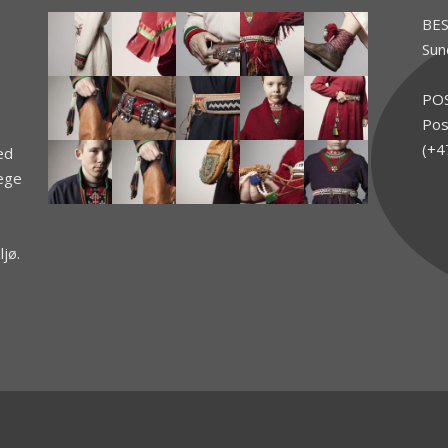
BE
Sun
PO
Pos
(+4
ed
jege
jø.