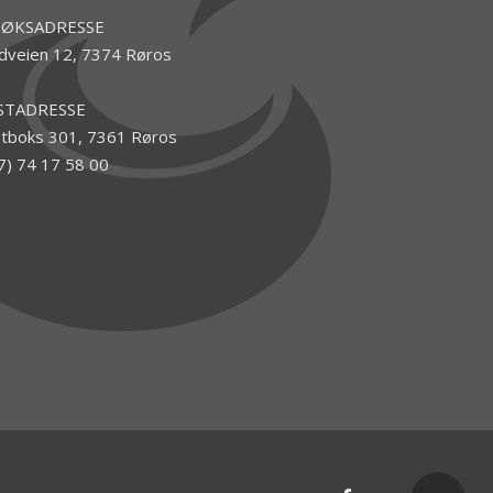
SØKSADRESSE
dveien 12, 7374 Røros
STADRESSE
tboks 301, 7361 Røros
7) 74 17 58 00