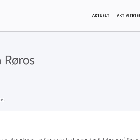
AKTUELT
AKTIVITETE
å Røros
os
er til markering av Samefolkets dag onsdag 6. februar på Røros