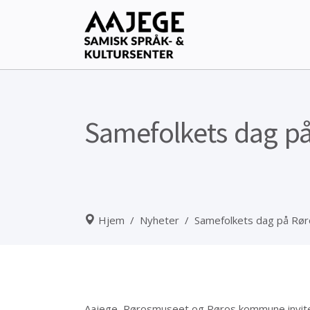
Samefolkets dag p
Hjem
/
Nyheter
/
Samefolkets dag på Rør
Aajege, Rørosmuseet og Røros kommune inviter