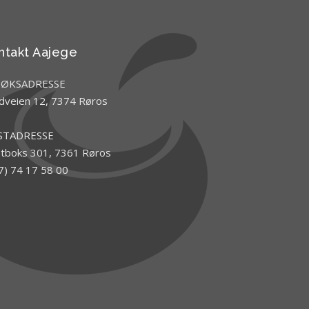
ntakt Aajege
SØKSADRESSE
dveien 12, 7374 Røros
STADRESSE
tboks 301, 7361 Røros
7) 74 17 58 00