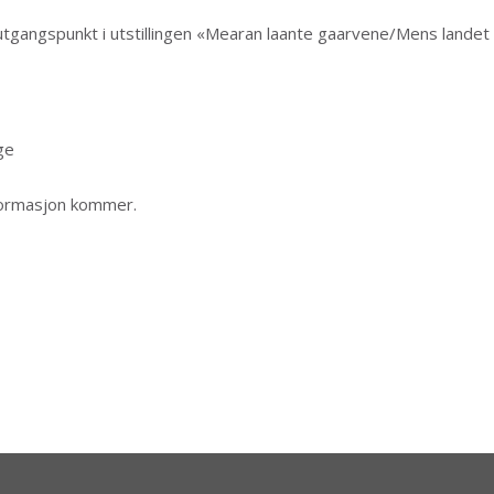
angspunkt i utstillingen «Mearan laante gaarvene/Mens landet
ge
formasjon kommer.