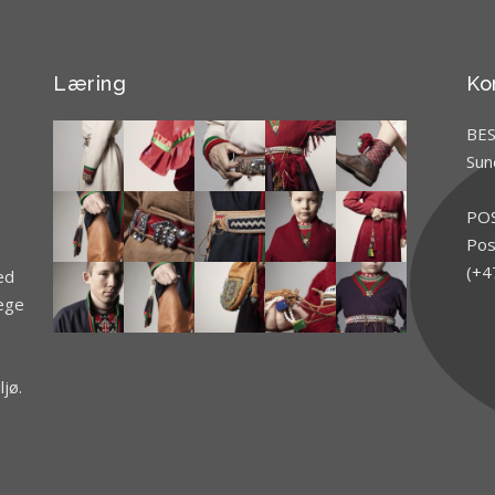
Læring
Ko
BE
Sun
PO
Pos
(+4
ed
jege
jø.