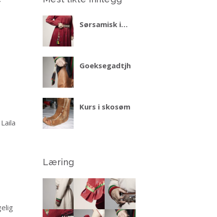
Sørsamisk i
praktiske situasjoner
– del 2 vinteren 2027
Goeksegadtjh
Kurs i skosøm
Laila
Læring
elig