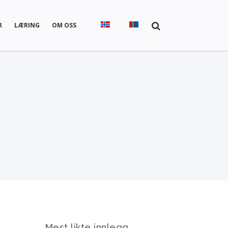
R
LÆRING
OM OSS
.
Mest likte innlegg