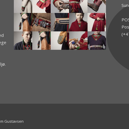
Sun
PO
Pos
(+4
ed
jege
jø.
om Gustavsen