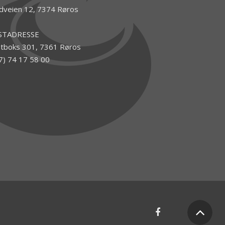
dveien 12, 7374 Røros
STADRESSE
tboks 301, 7361 Røros
7) 74 17 58 00