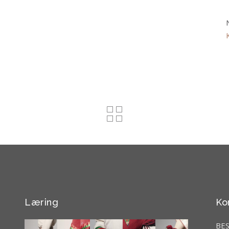
Læring
Ko
BE