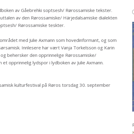
dboken av Gåebrehki soptsesh/ Rørossamiske tekster.
uttalen av den Rørossamiske/ Härjedalsamiske dialekten
soptsesh/ Rørossamiske teskter.
e området med Julie Axmann som hovedinformant, og som
 sørsamisk. Innlesere har vært Vanja Torkelsson og Karin
og behersker den opprinnelige Rørossamiske/
 et opprinnelig lydspor i lydboken av Julie Axmann.
samisk kulturfestival på Røros torsdag 30. september