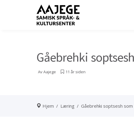
Gåebrehki soptses
Av
Aajege
11 år siden
Hjem
/
Læring
/
Gåebrehki soptsesh som 