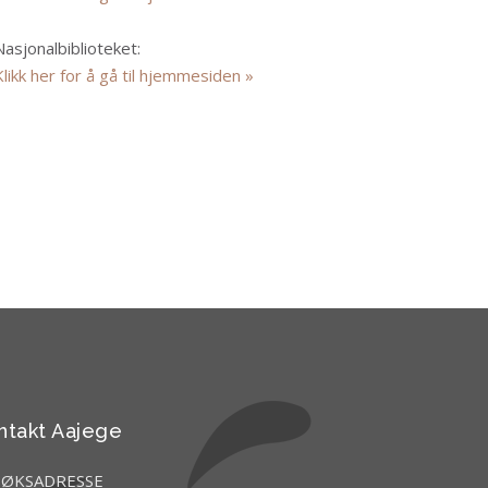
Nasjonalbiblioteket:
Klikk her for å gå til hjemmesiden »
ntakt Aajege
SØKSADRESSE